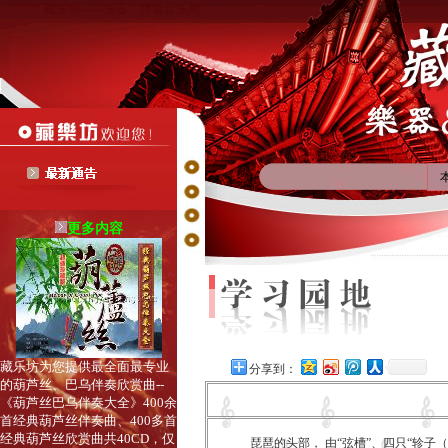
藏乐坊——乐器、伴奏音乐网
更多内容
藏乐坊为您提供最全面最专业
分享到：
的葫芦丝、巴乌伴奏欣赏曲--
《葫芦丝巴乌伴奏大全》400余
首经典葫芦丝伴奏曲、400多首
经典葫芦丝欣赏曲共40CD，仅
琵琶的头部， 由“弦槽”、四只“轸子（