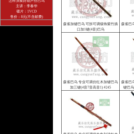
怎样演奏好葫芦丝巴乌
主讲：李春华
碟片：1VCD
售价：8元(不含邮费)
森雀加键巴乌 可拆可调镶饰紫竹插
森雀巴
口加1键(4音)巴乌
森雀巴乌 专业可调仿红木加键巴乌
森雀巴
加三键(4音7音高音1) #245
键巴乌 