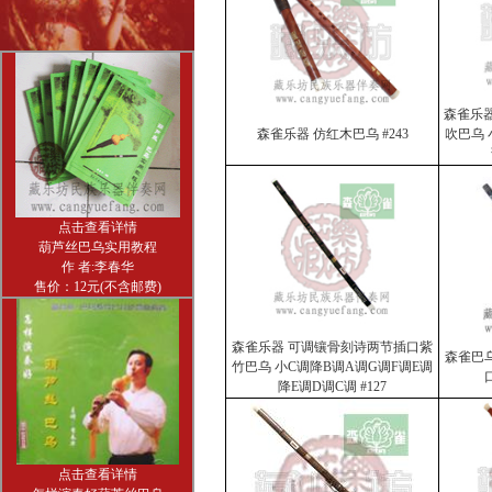
森雀乐器
森雀乐器 仿红木巴乌 #243
吹巴乌 
点击查看详情
葫芦丝巴乌实用教程
作 者:李春华
售价：12元(不含邮费)
森雀乐器 可调镶骨刻诗两节插口紫
森雀巴
竹巴乌 小C调降B调A调G调F调E调
降E调D调C调 #127
点击查看详情