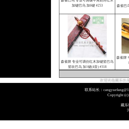
森雀巴乌 专业可调镶牛角刻诗红木
加键巴乌 加6键 #253
森雀巴
森雀牌 
森雀牌 专业可调仿红木加键竖巴乌
竖吹巴乌 加1键(4音) #318
欢迎光临藏乐坊乐器&伴奏音乐网！
联系站长：cangyuefang@1
Copyright (c
藏乐