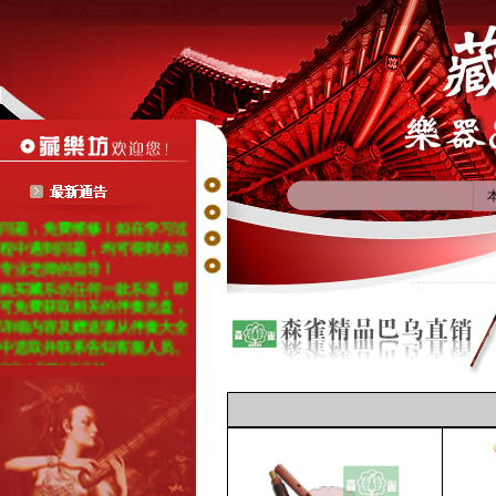
藏乐坊——乐器、伴奏音乐网
藏乐坊现成为国内乐器知名品
牌-森雀牌的网络指定经销
商！凡在本站购买的森雀乐
器，如7天内出现质量问题，
均包换包维修(邮费由本坊承
担)；如在三个月内出现质量
问题，免费维修！如在学习过
程中遇到问题，均可得到本坊
专业老师的指导！
购买藏乐坊任何一款乐器，即
可免费获取相关的伴奏光盘，
详细内容及赠送请从伴奏大全
中选取并联系告知客服人员。
QQ：709626734