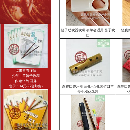
笛子助吹器吹嘴 初学者适用 笛子吹
笛膜
口
点击查看详情
少年儿童笛子教程
作 者：许国屏
售价：14元(不含邮费)
森雀口袋乐器 两孔+五孔苦竹口笛
森雀口袋
专业模仿鸟叫