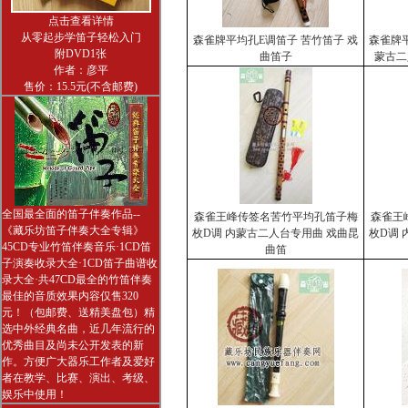
点击查看详情
从零起步学笛子轻松入门
森雀牌平均孔E调笛子 苦竹笛子 戏
森雀牌
附DVD1张
曲笛子
蒙古二
作者：彦平
售价：15.5元(不含邮费)
全国最全面的笛子伴奏作品--
森雀王峰传签名苦竹平均孔笛子梅
森雀王
《藏乐坊笛子伴奏大全专辑》
枚D调 内蒙古二人台专用曲 戏曲昆
枚D调
45CD专业竹笛伴奏音乐·1CD笛
曲笛
子演奏收录大全·1CD笛子曲谱收
录大全·共47CD最全的竹笛伴奏
最佳的音质效果内容仅售320
元！（包邮费、送精美盘包）精
选中外经典名曲，近几年流行的
优秀曲目及尚未公开发表的新
作。方便广大器乐工作者及爱好
者在教学、比赛、演出、考级、
娱乐中使用！