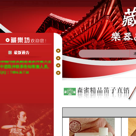
牌-森雀牌的网络指定经销
藏乐坊——乐器、伴奏音乐网
商！凡在本站购买的森雀乐
器，如7天内出现质量问题，
均包换包维修(邮费由本坊承
担)；如在三个月内出现质量
问题，免费维修！如在学习过
程中遇到问题，均可得到本坊
专业老师的指导！
购买藏乐坊任何一款乐器，即
可免费获取相关的伴奏光盘，
详细内容及赠送请从伴奏大全
中选取并联系告知客服人员。
QQ：709626734