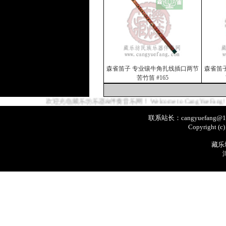
森雀笛子 专业镶牛角扎线插口两节
森雀笛
苦竹笛 #165
欢迎光临藏乐坊乐器&伴奏音乐网！ Welcome to CangYueFang! www.can
联系站长：cangyuefang@1
Copyright (c
藏乐