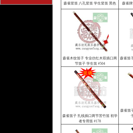
森雀竖笛 八孔竖笛 学生竖笛 黑色
森雀牌
森雀木纹笛子 专业仿红木双插口两
森雀笛子
节笛子 学生笛 #504
森雀笛
森雀笛子 扎线插口两节苦竹笛 初学
者专用笛 #178