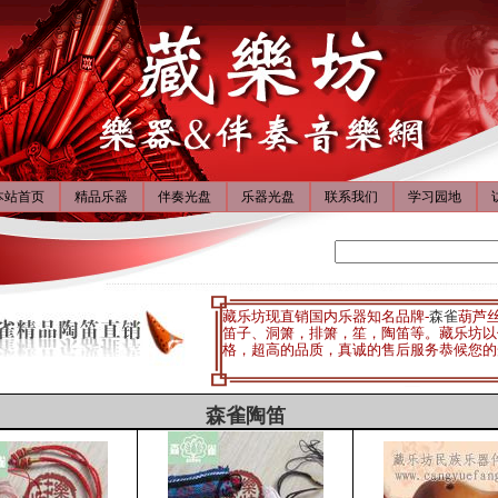
本站首页
精品乐器
伴奏光盘
乐器光盘
联系我们
学习园地
藏乐坊现直销国内乐器知名品牌-
森雀
葫芦
笛子、洞箫，排箫，笙，陶笛等。藏乐坊以
格，超高的品质，真诚的售后服务恭候您的
森雀陶笛