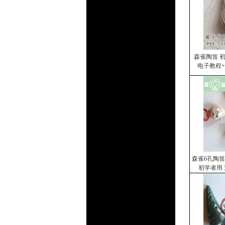
森雀陶笛 
电子教程
森雀6孔陶笛
初学者用