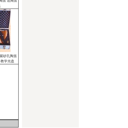
陶笛 送陶笛
盘
 紫砂孔陶笛
子教学光盘