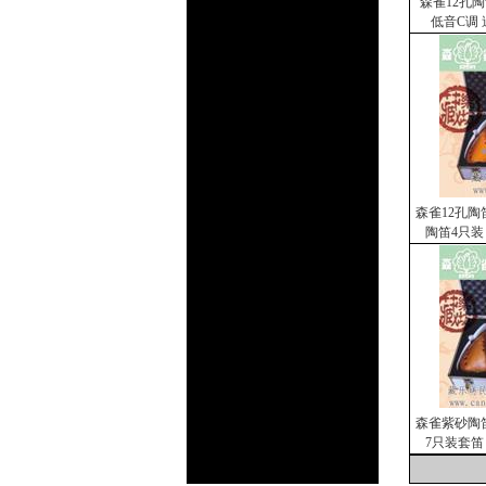
森雀12孔
低音C调
森雀12孔陶
陶笛4只装
森雀紫砂陶
7只装套笛