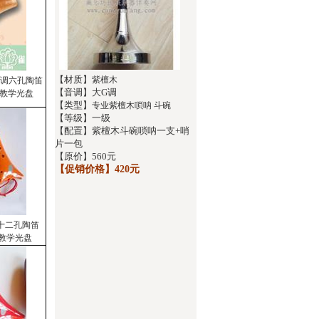
【材质】
紫檀木
C调六孔陶笛
【音调】大G调
子教学光盘
【类型】
专业紫檀木唢呐 斗碗
【等级】一级
【配置】紫檀木斗碗唢呐一支+哨
片一包
【原价】560元
【促销价格】420元
G十二孔陶笛
子教学光盘