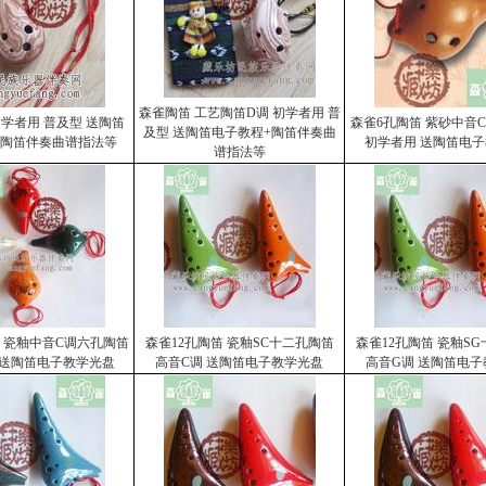
森雀陶笛 工艺陶笛D调 初学者用 普
初学者用 普及型 送陶笛
森雀6孔陶笛 紫砂中音
及型 送陶笛电子教程+陶笛伴奏曲
+陶笛伴奏曲谱指法等
初学者用 送陶笛电
谱指法等
 瓷釉中音C调六孔陶笛
森雀12孔陶笛 瓷釉SC十二孔陶笛
森雀12孔陶笛 瓷釉S
 送陶笛电子教学光盘
高音C调 送陶笛电子教学光盘
高音G调 送陶笛电