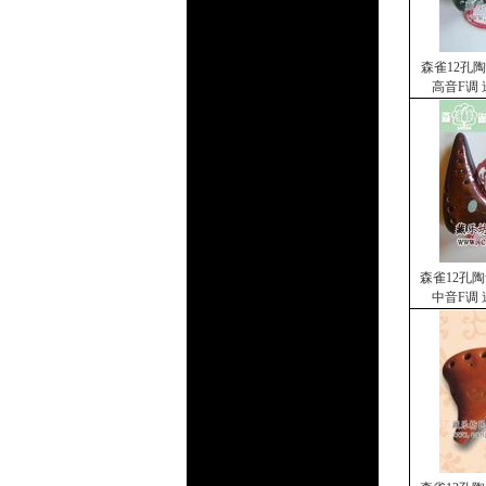
森雀12孔
高音F调
森雀12孔
中音F调