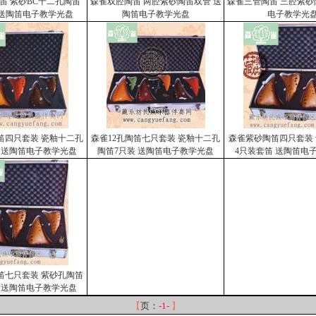
陶笛 紫砂BC十二孔陶笛
森雀双腔陶笛 两腔紫砂陶笛双管 送
森雀三管陶笛 三腔紫砂
 送陶笛电子教学光盘
陶笛电子教学光盘
电子教学光
笛四只套装 瓷釉十二孔
森雀12孔陶笛七只套装 瓷釉十二孔
森雀紫砂陶笛四只套装
 送陶笛电子教学光盘
陶笛7只装 送陶笛电子教学光盘
4只装套笛 送陶笛电
笛七只套装 紫砂孔陶笛
 送陶笛电子教学光盘
【
页：
-1-
】